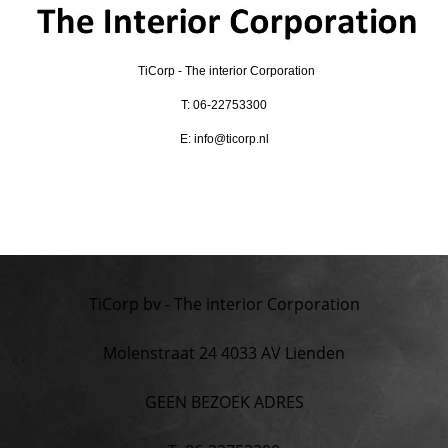
TiCorp - The interior Corporation
T: 06-22753300
E: info@ticorp.nl
TiCorp bv - The interior Corporation
Molenstraat 24 4033 AV Lienden
GEEN BEZOEK ADRES